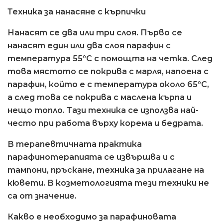
Техника за нанасяне с кърпички
Нанасят се два или три слоя. Първо се
нанасят един или два слоя парафин с
температура 55°C с помощта на четка. След
това мястото се покрива с марля, напоена с
парафин, който е с температура около 65°C,
а след това се покрива с маслена кърпа и
нещо топло. Тази техника се използва най-
често при работа върху корема и бедрата.
В терапевтичната практика
парафинотерапията се извършва и с
тампони, пръскане, техника за прилагане на
кювети. В козметологията тези техники не
са от значение.
Какво е необходимо за парафиновата