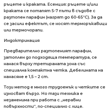
ръцете и краката. Есенция: ръцете и/или
краката се потапят 5-7 пъти в съдове с
разтопен парафин (нагрят до 60-65°C). За да
се засили ефектът, се носят терморъкавици
или термочорапи.
Индоктринация
Предварително разтопеният парафин,
затоплен до подходяща температура, се
нанася върху третираната зона със
специална компактна четка. Дебелината на
нанасяне е 1,5 – 2 cm.
Този метод е много трудоемък и четките се
износват бързо. Но тази техника е
незаменима при работа с „неравни
повърхности“, по-специално с лице.