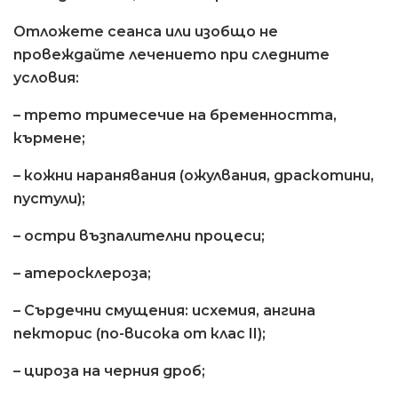
Отложете сеанса или изобщо не
провеждайте лечението при следните
условия:
– трето тримесечие на бременността,
кърмене;
– кожни наранявания (ожулвания, драскотини,
пустули);
– остри възпалителни процеси;
– атеросклероза;
– Сърдечни смущения: исхемия, ангина
пекторис (по-висока от клас II);
– цироза на черния дроб;