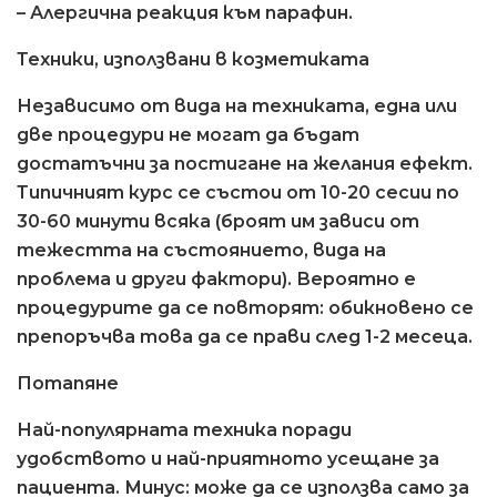
– Алергична реакция към парафин.
Техники, използвани в козметиката
Независимо от вида на техниката, една или
две процедури не могат да бъдат
достатъчни за постигане на желания ефект.
Типичният курс се състои от 10-20 сесии по
30-60 минути всяка (броят им зависи от
тежестта на състоянието, вида на
проблема и други фактори). Вероятно е
процедурите да се повторят: обикновено се
препоръчва това да се прави след 1-2 месеца.
Потапяне
Най-популярната техника поради
удобството и най-приятното усещане за
пациента. Минус: може да се използва само за