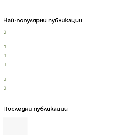
Най-популярни публикации
Как да върнем страстта в една връзка: начини и
полезни съвети. Етапи във връзката
Ползи и противопоказания за каланетика
Вреди и противопоказания при колоездене
Парафинова терапия: ползи, противопоказания и
използвани техники
Фитнес за лице – Какво е това и как работи?
Защо се появява двойната брадичка?
Последни публикации
Колаген за активни хора: как да го
включим в спортната и ежедневната
рутина