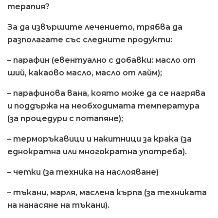
терапия?
За да извършите лечението, трябва да
разполагате със следните продукти:
– парафин (евентуално с добавки: масло от
ший, какаово масло, масло от лайм);
– парафинова вана, която може да се нагрява
и поддържа на необходимата температура
(за процедури с потапяне);
– терморъкавици и накитници за крака (за
еднократна или многократна употреба).
– четки (за техника на наслояване)
– тъкани, марля, маслена кърпа (за техниката
на нанасяне на тъкани).