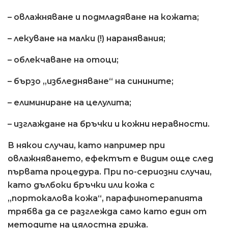
– овлажняване и подмладяване на кожата;
– лекуване на малки (!) наранявания;
– облекчаване на отоци;
– бързо „избледняване“ на синините;
– елиминиране на целулита;
– изглаждане на бръчки и кожни неравности.
В някои случаи, като например при
овлажняването, ефектът е видим още след
първата процедура. При по-сериозни случаи,
като дълбоки бръчки или кожа с
„портокалова кожа“, парафинотерапията
трябва да се разглежда само като един от
методите на цялостна грижа.