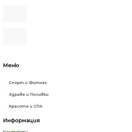
5 ползи от тренировката с
кростренажор
Кои видове алкохолни напитки не
съдържат захар?
Меню
Спорт и Фитнес
Здраве и Почивки
Красота и СПА
Информация
Контакти