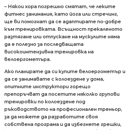
– Някои хора погрешно смятат, че леките
фитнес занимания, като йога или стречинг,
ще ви помогнат да се адаптирате по-добре
към тренировката. Всъщност прекаленото
разтягане или отпускане на мускулите няма
да е полезно за последващата
високоинтензивна тренировка на
велоергометъра.
Ако планирате да си купите велоергометър и
да се занимавате с колоездене у дома,
опитните инструктори горещо
препоръчват да посетите няколко групови
тренировки по колоездене под
ръководството на професионален треньор,
за да можете да разработите своя
собствена програма и да избегнете грешки,