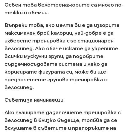
Освен това велотренажорите са много по-
тежки и обемни.
Въпреки това, ако целта ви е да изгорите
максимален брой калории, най-добре е да
изберете тренировка със стационарен
велосипед. Ако обаче искате да укрепите
всички мускулни групи, да подобрите
сърдечносъдовата система и леко да
коригирате фигурата си, може би ще
предпочетете групова тренировка с
велосипед.
Съвети за начинаещи.
Ако планирате да започнете тренировка с
велосипед в близко бъдеще, трябва да се
вслушате в съветите и препоръките на