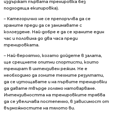
издържат първата тренировка без
подходяща екипировка).
– Категорично не се препоръчва да се
храните преди да се занимавате с
колоездене. Най-добре е да се храните един
час и половина до два часа преди
тренировката.
– Най-вероятно, когато дойдете в залата,
ще срещнете опитни спортисти, които
тренират в интензивен режим. Не е
необходимо да гоните техните резултати,
да се изтощавате и на първите тренировки
да давате твърде голямо натоварване.
Интензивността на тренировките трябва
да се увеличава постепенно, в зависимост от
възможностите на тялото ви.