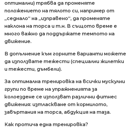
оптимални) трябва да променяте
положението на тялото си, например от
„седнало“ на „изправено“, да променяте
наклона на торса и т.н. В същото време е
много важно да поддържате темпото на
движение.
В допълнение към горните варианти можете
да използвате тежести (специални жилетки
и тежести, дъмбели).
За оптимална тренировка на всички мускулни
групи по време на упражненията за
колоездене се използват различни фитнес
движения: изтласкване от кормилото,
завъртания на торса, абдукция на таза.
Как протича една тренировка?