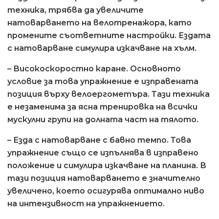
техника, трябва да увеличите
натоварването на велотренажора, като
промените съответните настройки. Ездата
с натоварване симулира изкачване на хълм.
– Високоскоростно каране. Основното
условие за това упражнение е изправената
позиция върху велоергометъра. Тази техника
е незаменима за ясна тренировка на всички
мускулни групи на долната част на тялото.
– Езда с натоварване с бавно темпо. Това
упражнение също се изпълнява в изправено
положение и симулира изкачване на планина. В
тази позиция натоварването е значително
увеличено, което осигурява оптимално ниво
на интензивност на упражнението.