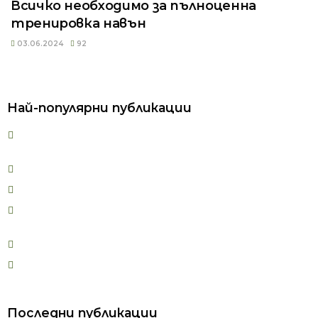
Всичко необходимо за пълноценна
тренировка навън
03.06.2024
92
Най-популярни публикации
Как да върнем страстта в една връзка: начини и
полезни съвети. Етапи във връзката
Ползи и противопоказания за каланетика
Вреди и противопоказания при колоездене
Парафинова терапия: ползи, противопоказания и
използвани техники
Фитнес за лице – Какво е това и как работи?
Защо се появява двойната брадичка?
Последни публикации