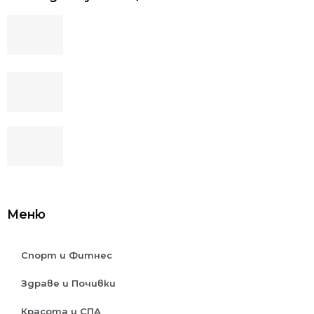
Колаген за активни хора: как да го
включим в спортната и ежедневната
рутина
5 ползи от тренировката с
кростренажор
Кои видове алкохолни напитки не
съдържат захар?
Меню
Спорт и Фитнес
Здраве и Почивки
Красота и СПА