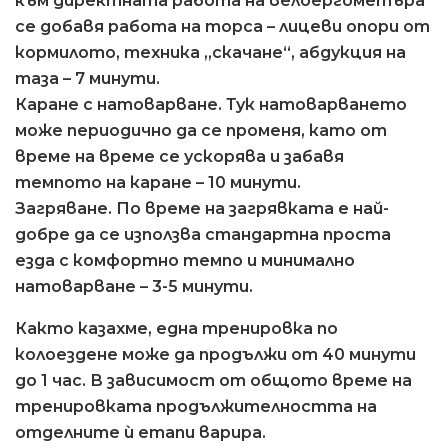
към директната работа на велоергометъра
се добавя работа на торса – лицеви опори от
кормилото, техника „скачане“, абдукция на
таза – 7 минути.
Каране с натоварване. Тук натоварването
може периодично да се променя, като от
време на време се ускорява и забавя
темпото на каране – 10 минути.
Загряване. По време на загрявката е най-
добре да се използва стандартна проста
езда с комфортно темпо и минимално
натоварване – 3-5 минути.
Както казахме, една тренировка по
колоездене може да продължи от 40 минути
до 1 час. В зависимост от общото време на
тренировката продължителността на
отделните ѝ етапи варира.