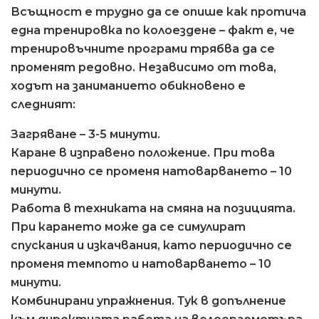
Всъщност е трудно да се опише как протича
една тренировка по колоездене – факт е, че
тренировъчните програми трябва да се
променят редовно. Независимо от това,
ходът на заниманието обикновено е
следният:
Загряване – 3-5 минути.
Каране в изправено положение. При това
периодично се променя натоварването – 10
минути.
Работа в техниката на смяна на позицията.
При карането може да се симулират
спускания и изкачвания, като периодично се
променя темпото и натоварването – 10
минути.
Комбинирани упражнения. Тук в допълнение