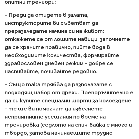
опитни треньори:
– Преди да отидете в залата,
инструкторите ви съветват да
преразгледате начина си на живот:
откажете се от лошите навици, започнете
да се храните правилно, пийте вода в
необходимите количества, формирайте
здравословен дневен режим – добре се
наспивайте, почивайте редовно.
– Също така трябва да разполагате с
подходящ набор от дрехи. Препоръчително е
да си купите специални шорти за колоездене
– те ще ви помогнат да избегнете
неприятните усещания по време на
тренировка (седлото на спин-байка е много и
твърдо, затова начинаещите трудно