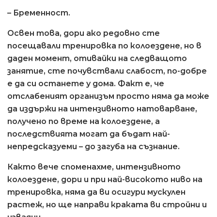
– Бременност.
Освен това, дори ако редовно сте
посещавали тренировка по колоездене, но в
даден момент, отивайки на следващото
занятие, сте почувствали слабост, по-добре
е да си останете у дома. Факт е, че
отслабеният организъм просто няма да може
да издържи на интензивното натоварване,
получено по време на колоездене, а
последствията могат да бъдат най-
непредсказуеми – до загуба на съзнание.
Както вече споменахме, интензивното
колоездене, дори и при най-високото ниво на
тренировка, няма да ви осигури мускулен
растеж, но ще направи краката ви стройни и