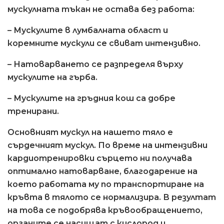
мускулната тъкан не остава без работа:
– Мускулите в лумбалната област и
коремните мускули се свиват интензивно.
– Натоварването се разпределя върху
мускулите на гърба.
– Мускулите на гръдния кош са добре
тренирани.
Основният мускул на нашето тяло е
сърдечният мускул. По време на интензивни
кардиотренировки сърцето ни получава
оптимално натоварване, благодарение на
което работата му по транспортиране на
кръвта в тялото се нормализира. В резултат
на това се подобрява кръвообращението,
органите се насищат с кислород и