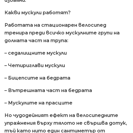
изваяни.
Какви мускули работят?
Работата на стационарен велосипед
тренира преди всичко мускулните групи на
долната част на трупа:
– седалищните мускули
– Четириглави мускули
– Бицепсите на бедрата
– Вътрешната част на бедрата
– Мускулите на прасците
Но чудодейният ефект на велосипедните
упражнения върху тялото не свършва дотук,
тъй като нито един сантиметър от